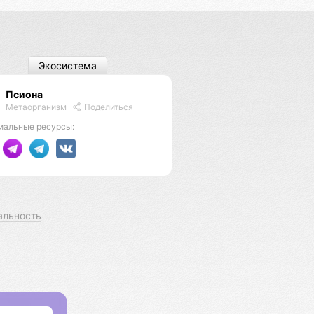
Экосистема
Псиона
Метаорганизм
Поделиться
иальные ресурсы:
альность