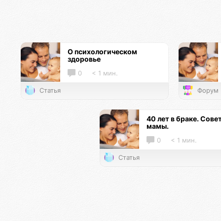
О психологическом
здоровье
0
< 1 мин.
Статья
Форум
40 лет в браке. Сове
мамы.
0
< 1 мин.
Статья