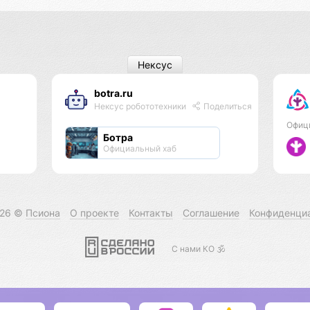
Нексус
botra.ru
Нексус робототехники
Поделиться
Офиц
Ботра
Официальный хаб
026 ©
Псиона
О проекте
Контакты
Соглашение
Конфиденци
С нами КО 🕉️