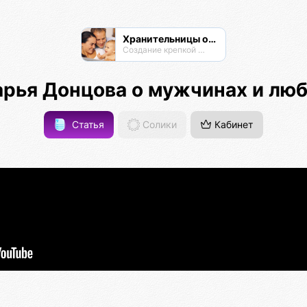
Хранительницы очага
Создание крепкой семьи
рья Донцова о мужчинах и лю
Статья
Солики
Кабинет