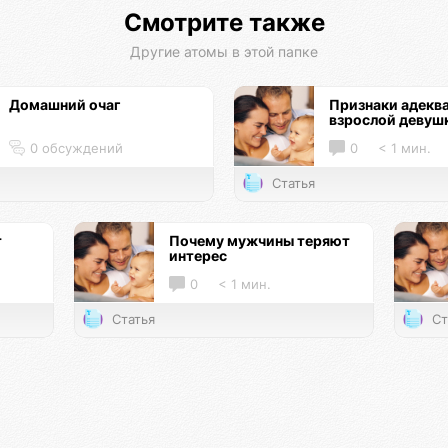
Смотрите также
Другие атомы в этой папке
Домашний очаг
Признаки адекв
взрослой девуш
0 обсуждений
0
< 1 мин.
Статья
т
Почему мужчины теряют
интерес
0
< 1 мин.
Статья
Ст