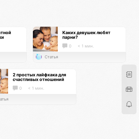
атной
Каких девушек любят
ки
парни?
0
< 1 мин.
Статья
2 простых лайфхака для
счастливых отношений
0
< 1 мин.
атья