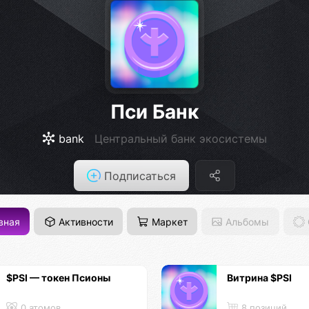
Пси Банк
bank
Центральный банк экосистемы
Подписаться
вная
Активности
Маркет
Альбомы
$PSI — токен Псионы
Витрина $PSI
0 атомов
8 позиций