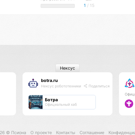
1
/ 15
Нексус
botra.ru
Нексус робототехники
Поделиться
Офиц
Ботра
Официальный хаб
026 ©
Псиона
О проекте
Контакты
Соглашение
Конфиденци