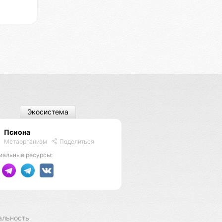
Экосистема
Псиона
Метаорганизм
Поделиться
иальные ресурсы:
альность