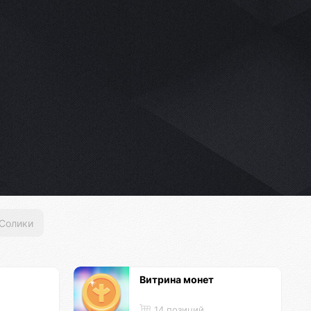
Солики
Витрина монет
14 позиций