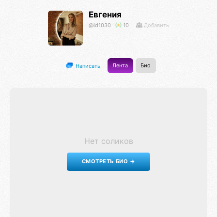
Евгения
@id1030
10
Добавить
Лента
Био
Написать
Нет соликов
СМОТРЕТЬ БИО →