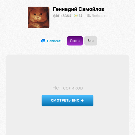
Геннадий Самойлов
@id146364
14
Добавить
Лента
Био
Написать
Нет соликов
СМОТРЕТЬ БИО →