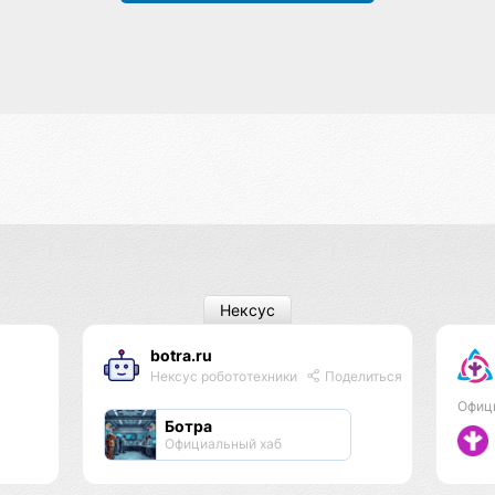
Нексус
botra.ru
Нексус робототехники
Поделиться
Офиц
Ботра
Официальный хаб