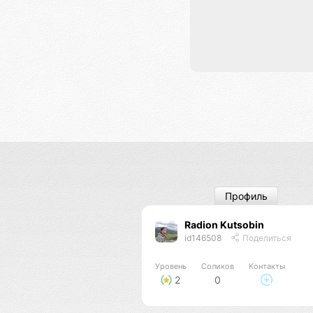
Профиль
Radion Kutsobin
id146508
Поделиться
Уровень
Соликов
Контакты
2
0