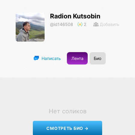
Radion Kutsobin
@id146508
2
Добавить
Лента
Био
Написать
Нет соликов
СМОТРЕТЬ БИО →