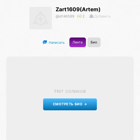
Zart1609(Artem)
@id146589
2
Добавить
Лента
Био
Написать
Нет соликов
СМОТРЕТЬ БИО →