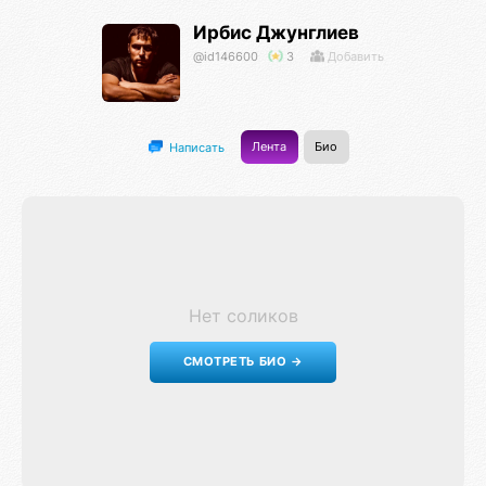
Ирбис Джунглиев
@id146600
3
Добавить
Лента
Био
Написать
Нет соликов
СМОТРЕТЬ БИО →