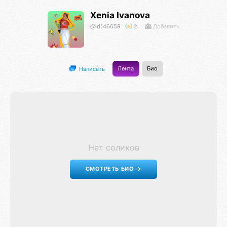
Xenia Ivanova
@id146659
2
Добавить
Лента
Био
Написать
Нет соликов
СМОТРЕТЬ БИО →