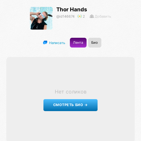
Thor Hands
@id146674
2
Добавить
Лента
Био
Написать
Нет соликов
СМОТРЕТЬ БИО →