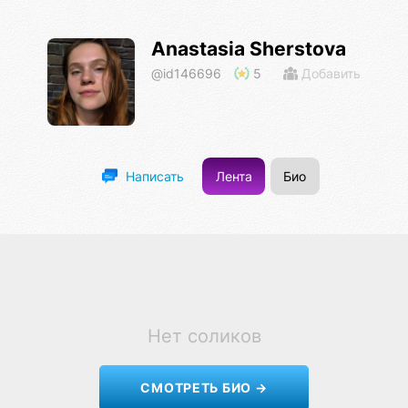
Anastasia Sherstova
@id146696
5
Добавить
Лента
Био
Написать
Нет соликов
СМОТРЕТЬ БИО →