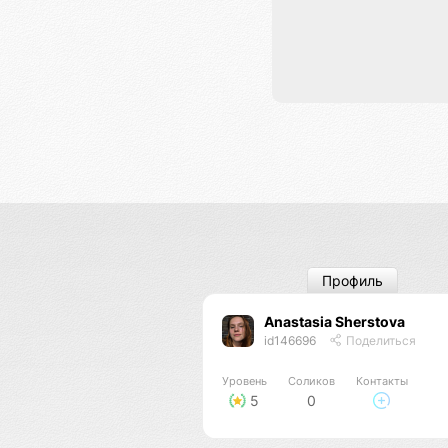
Профиль
Anastasia Sherstova
id146696
Поделиться
Уровень
Соликов
Контакты
5
0