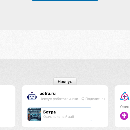
Нексус
botra.ru
Нексус робототехники
Поделиться
Офиц
Ботра
Официальный хаб