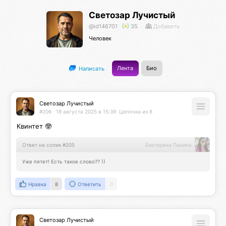
Светозар Лучистый
@id146701
35
Добавить
Человек
Лента
Био
Написать
Светозар Лучистый
#206
18 августа 2025 в 15:39
Цепочка из 8
Квинтет 🤓
Ответ на солик #205
Екатерина Панина
Уже пятет! Есть такое слово?? ))
Нравка
8
Ответить
0
Светозар Лучистый