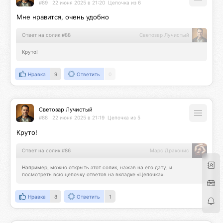
#89
22 июня 2025 в 21:20
Цепочка из 6
Мне нравится, очень удобно
Ответ на солик #88
Светозар Лучистый
Круто!
Нравка
9
Ответить
0
Светозар Лучистый
#88
22 июня 2025 в 21:19
Цепочка из 5
Круто!
Ответ на солик #86
Марс Драконис
Например, можно открыть этот солик, нажав на его дату, и 
посмотреть всю цепочку ответов на вкладке «Цепочка».
Нравка
8
Ответить
1