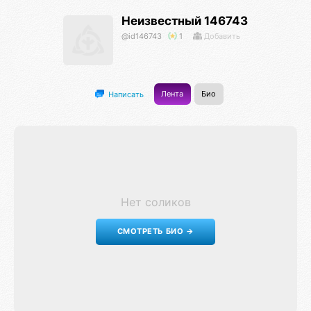
Неизвестный 146743
@id146743
1
Добавить
Лента
Био
Написать
Нет соликов
СМОТРЕТЬ БИО →