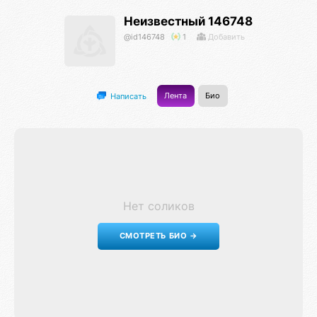
Неизвестный 146748
@id146748
1
Добавить
Лента
Био
Написать
Нет соликов
СМОТРЕТЬ БИО →