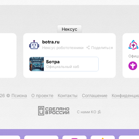
Нексус
botra.ru
Нексус робототехники
Поделиться
Офиц
Ботра
Официальный хаб
026 ©
Псиона
О проекте
Контакты
Соглашение
Конфиденци
С нами КО 🕉️