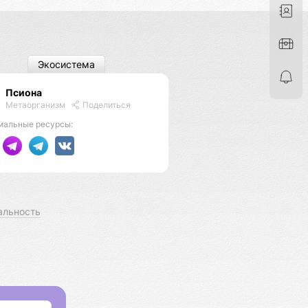
Экосистема
Псиона
Метаорганизм
Поделиться
иальные ресурсы:
альность