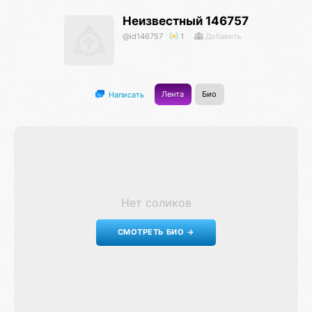
Неизвестный 146757
@id146757
1
Добавить
Лента
Био
Написать
Нет соликов
СМОТРЕТЬ БИО →