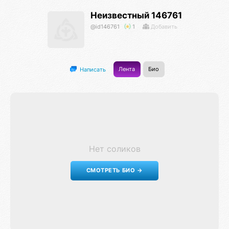
Неизвестный 146761
@id146761
1
Добавить
Лента
Био
Написать
Нет соликов
СМОТРЕТЬ БИО →