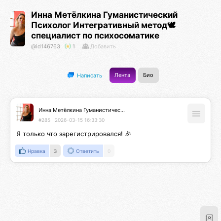
Инна Метёлкина Гуманистический
Психолог Интегративный метод🕊️
специалист по психосоматике
@id146763
1
Добавить
Лента
Био
Написать
Инна Метёлкина Гуманистический Психолог Интегративный метод🕊️специалист по психосоматике
#285
2026-03-15 16:33:30
Я только что зарегистрировался! 🎉
Нравка
3
Ответить
0