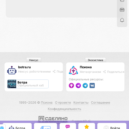
Нексус
Экосистема
botra.ru
Псиона
Нексус робототехники
Поделиться
Метаорганизм
Поделиться
Официальные ресурсы:
Ботра
Официальный хаб
1995–2026 ©
Псиона
О проекте
Контакты
Соглашение
Конфиденциальность
С нами КО 🕉️
Ботра
Войти