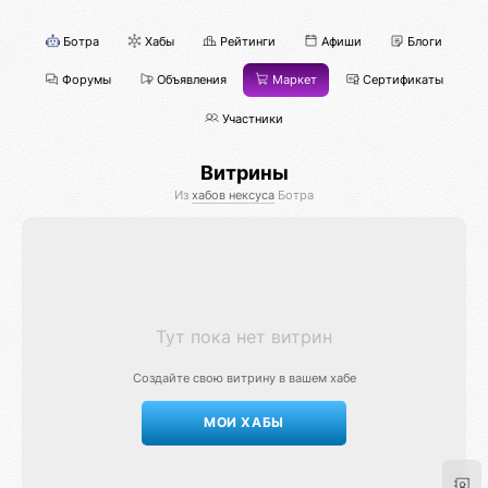
Ботра
Хабы
Рейтинги
Афиши
Блоги
Форумы
Объявления
Маркет
Сертификаты
Участники
Витрины
Из
хабов нексуса
Ботра
Тут пока нет витрин
Создайте свою витрину в вашем хабе
МОИ ХАБЫ