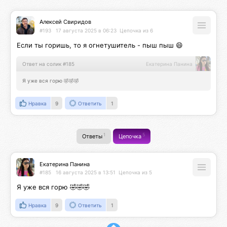
Алексей Свиридов
#193
17 августа 2025 в 06:23
Цепочка из 6
Если ты горишь, то я огнетушитель - пыш пыш 😄
Ответ на солик #185
Екатерина Панина
Я уже вся горю 🤣🤣🤣
Нравка
9
Ответить
1
1
5
Ответы
Цепочка
Екатерина Панина
#185
16 августа 2025 в 13:51
Цепочка из 5
Я уже вся горю 🤣🤣🤣
Нравка
9
Ответить
1