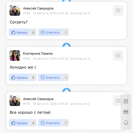
Алексей Свиридов
#184
16 августа 2025 в 05:32
Цепочка из 4
Согреть?
Нравка
8
Ответить
1
Екатерина Панина
#183
16 августа 2025 в 05:20
Цепочка из 3
Холодно же (
Нравка
8
Ответить
1
Алексей Свиридов
#178
16 августа 2025 в 04:47
Цепочка из 2
Все хорошо с летом)
Нравка
9
Ответить
1