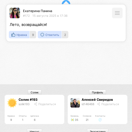
Екатерина Панина
#172
15 августа 2025 в 17:36
Лето, возвращайся!
Нравка
9
Ответить
2
Солик
Профиль
Солик #193
Алексей Свиридов
solik193
Поделиться
id146468
Поделиться
Нравки
Ответы
Цепочка
Уровень
Соликов
Контакты
9
1
6
35
21
Нексус
Экосистема