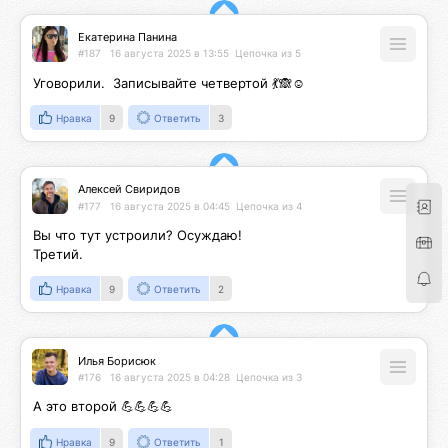
Екатерина Панина
#187
16 августа 2025 в 13:55
Цепочка из 5
Уговорили.  Записывайте четвертой 💃🙈☺️
Нравка
9
Ответить
3
Алексей Свиридов
#177
16 августа 2025 в 04:45
Цепочка из 4
Вы что тут устроили? Осуждаю!

Третий.
Нравка
9
Ответить
2
Илья Борисюк
#176
16 августа 2025 в 04:28
Цепочка из 3
А это второй 💪💪💪💪
Нравка
9
Ответить
1