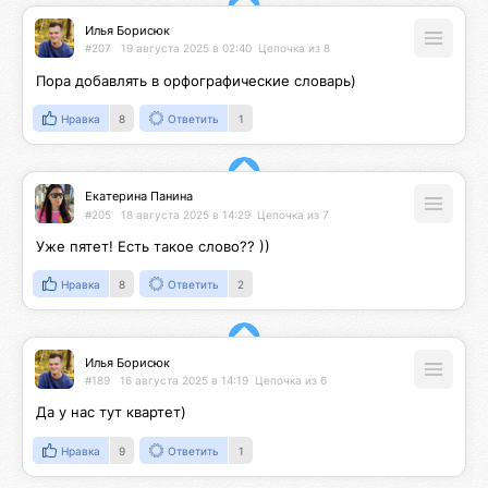
Илья Борисюк
#207
19 августа 2025 в 02:40
Цепочка из 8
Пора добавлять в орфографические словарь)
Нравка
8
Ответить
1
Екатерина Панина
#205
18 августа 2025 в 14:29
Цепочка из 7
Уже пятет! Есть такое слово?? ))
Нравка
8
Ответить
2
Илья Борисюк
#189
16 августа 2025 в 14:19
Цепочка из 6
Да у нас тут квартет)
Нравка
9
Ответить
1