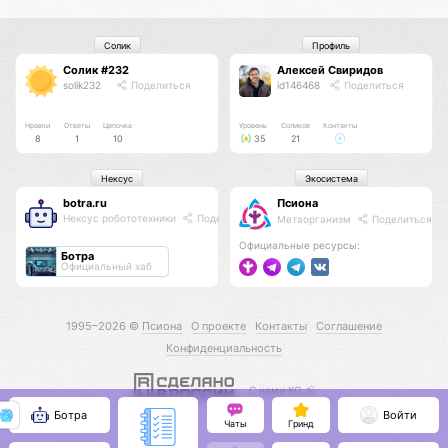
Солик
Профиль
Солик #232
Алексей Свиридов
solik232
Поделиться
id146468
Поделиться
Нравки
Ответы
Цепочка
Уровень
Соликов
Контакты
8
1
10
35
21
Нексус
Экосистема
botra.ru
Псиона
Нексус робототехники
Поделиться
Метаорганизм
Поделиться
Официальные ресурсы:
Ботра
Официальный хаб
1995–2026 ©
Псиона
О проекте
Контакты
Соглашение
Конфиденциальность
С нами КО 🕉️
Ботра
Войти
Чаты
Гринд