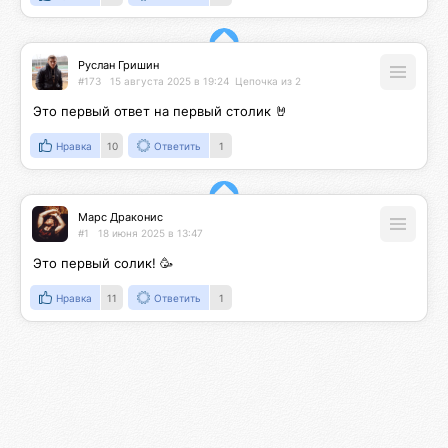
Руслан Гришин
#173
15 августа 2025 в 19:24
Цепочка из 2
Это первый ответ на первый столик 🤘
Нравка
10
Ответить
1
Марс Драконис
#1
18 июня 2025 в 13:47
Это первый солик! 🥳
Нравка
11
Ответить
1