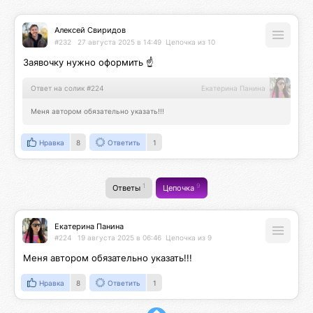
Алексей Свиридов
#232
27 августа 2025 в 14:49
Цепочка из 10
Заявочку нужно оформить ☝️
Ответ на солик #224
Екатерина Панина
Меня автором обязательно указать!!!
Нравка
8
Ответить
1
1
9
Ответы
Цепочка
Екатерина Панина
#224
19 августа 2025 в 06:46
Цепочка из 9
Меня автором обязательно указать!!!
Нравка
8
Ответить
1